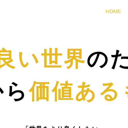
HOME
良い世界
の
から
価値ある